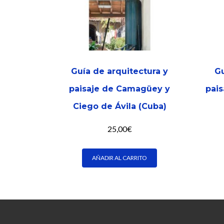
Guía de arquitectura y
Gu
paisaje de Camagüey y
pais
Ciego de Ávila (Cuba)
25,00
€
AÑADIR AL CARRITO