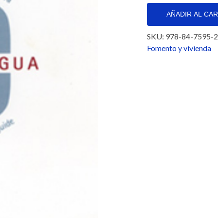
DE
ARQUITECTURA
AÑADIR AL CA
DE
COMAYAGUA
SKU:
978-84-7595-2
(HONDURAS)
Fomento y vivienda
cantidad