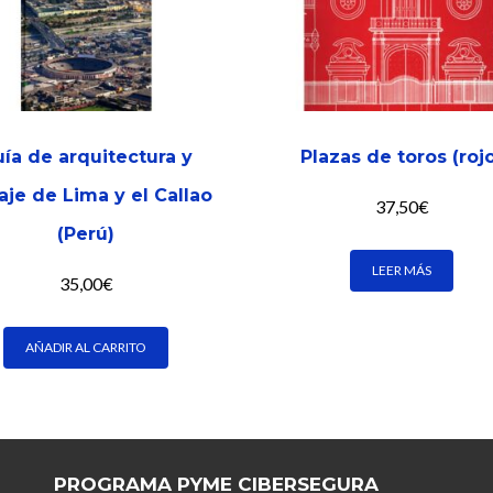
ía de arquitectura y
Plazas de toros (roj
aje de Lima y el Callao
37,50
€
(Perú)
LEER MÁS
35,00
€
AÑADIR AL CARRITO
PROGRAMA PYME CIBERSEGURA