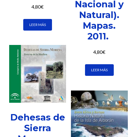
Nacional y
4,80
€
Natural).
Mapas.
LEER MÁS
2011.
4,80
€
LEER MÁS
Dehesas de
Sierra