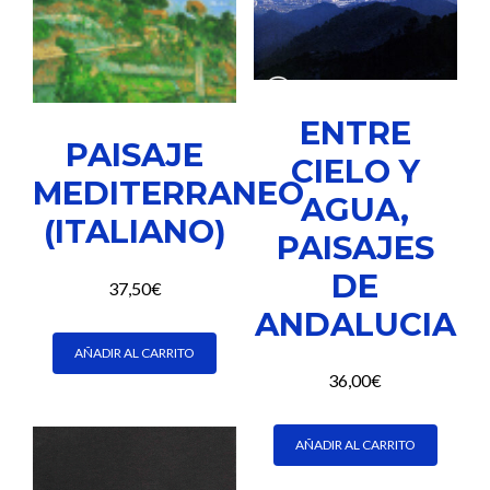
ENTRE
PAISAJE
CIELO Y
MEDITERRANEO
AGUA,
(ITALIANO)
PAISAJES
DE
37,50
€
ANDALUCIA
AÑADIR AL CARRITO
36,00
€
AÑADIR AL CARRITO