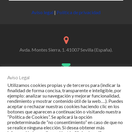
Aviso legal
|
Política de privacidad
Avda. Montes Sierra, 1. 41007 Sevilla (España).
cedepasl@cedepa.com
Aviso Legal
Utilizamos cookies propias y de terceros para (indicar la
finalidad de forma concisa, transparente e inteligible, por
ejemplo: analizar su navegación y mejorar funcionalidad,
rendimiento y mostrar contenido útil de la web….). Puedes
954-519-944
aceptar o rechazar nuestras cookies haciendo clic en los
botones que aparecen a continuación o visitando nuestra
“Política de Cookies”. Se aplicará la opción
predeterminada de “no consentimiento” en caso de que no
se realice ninguna elección. Si desea obtener más
Go
Go
Go