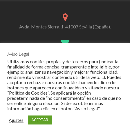
Avda. Montes Sierra, 1. 41007 Sevilla (España).
cedepasl@cedepa.com
Aviso Legal
Utilizamos cookies propias y de terceros para (indicar la
finalidad de forma concisa, transparente e inteligible, por
ejemplo: analizar su navegación y mejorar funcionalidad,
rendimiento y mostrar contenido útil de la web….). Puedes
954-519-944
aceptar o rechazar nuestras cookies haciendo clic en los
botones que aparecen a continuación o visitando nuestra
“Política de Cookies”. Se aplicará la opción
predeterminada de “no consentimiento” en caso de que no
se realice ninguna elección. Si desea obtener más
Go
Go
Go
información haga clic en el botón "Aviso Legal"
to
to
to
Facebook
Twitter
Linkedin
Ajustes
ACEPTAR
Zerif Lite
powered by
WordPress